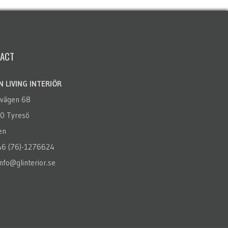
ACT
 LIVING INTERIÖR
rvägen 68
0 Tyresö
en
+46 (76)-1276624
info@glinterior.se