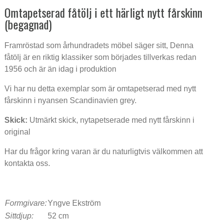
Omtapetserad fåtölj i ett härligt nytt fårskinn
(begagnad)
Y-stol i
bok
Framröstad som århundradets möbel säger sitt, Denna
fåtölj är en riktig klassiker som börjades tillverkas redan
1956 och är än idag i produktion
3,007 DKK
Vi har nu detta exemplar som är omtapetserad med nytt
fårskinn i nyansen Scandinavien grey.
Börge 
2207 Få
Skick:
Utmärkt skick, nytapetserade med nytt fårskinn i
original
Har du frågor kring varan är du naturligtvis välkommen att
8,392 DKK
kontakta oss.
Svart L
Formgivare:
Yngve Ekström
Sittdjup:
52 cm