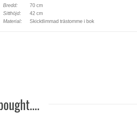
Bredd:
70 cm
2,657 DKK
Sitthöjd:
42 cm
Material:
Skicktlimmad trästomme i bok
Lamino 
8,042 DKK
ought....