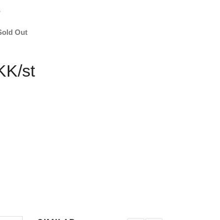
w
Sold Out
KK/st