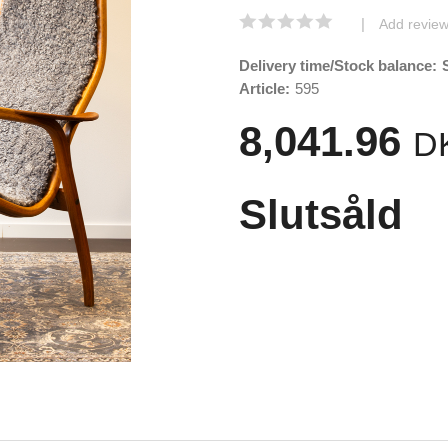
|
Add revie
Delivery time/Stock balance:
Article:
595
8,041.96
D
Slutsåld