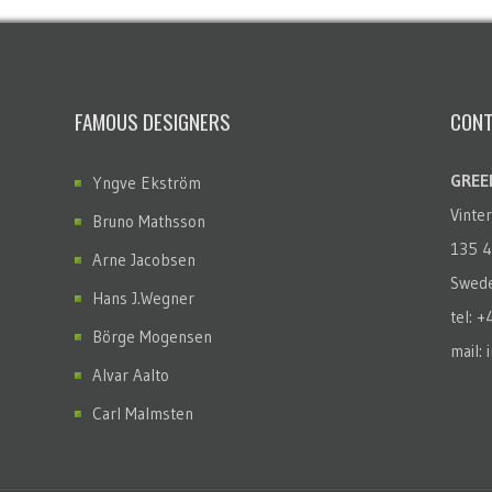
FAMOUS DESIGNERS
CONT
GREEN
Yngve Ekström
Vinte
Bruno Mathsson
135 4
Arne Jacobsen
Swed
Hans J.Wegner
tel: 
Börge Mogensen
mail: 
Alvar Aalto
Carl Malmsten