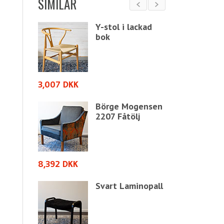
SIMILAR
 lackad
Y-stol i lackad
bok
3,007 DKK
3,007 DKK
Mogensen
Börge Mogensen
tölj
2207 Fåtölj
8,392 DKK
8,392 DKK
aminopall
Svart Laminopall