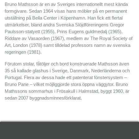
Bruno Mathsson är en av Sveriges internationellt mest kända
formgivare. Sedan 1964 visas hans möbler på en permanent
utställning på Bella Center i Köpenhamn. Han fick ett flertal
utmärkelser, bland andra Svenska Slöjdföreningens Gregor
Paulsson-statyett (1955), Prins Eugens guldmedalj (1965),
Riddare av Vasaorden (1967), medlem av The Royal Society of
Art, London (1978) samt tilldelad professors namn av svenska
regeringen (1981).
Förutom stolar, fåtöljer och bord konstruerade Mathsson även
35 så kallade glashus i Sverige, Danmark, Nederländerna och
Portugal. Flera av dessa hade ett patenterat fönstersystem –
Bruno Pane – vilket möjliggjorde stora öppna väggytor. Bruno
Mathssons sommarhus i Frösakull i Halmstad, byggt 1960, är
sedan 2007 byggnadsminnesförklarat.