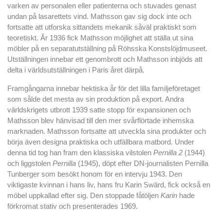
varken av personalen eller patienterna och stuvades genast
undan på lasarettets vind. Mathsson gav sig dock inte och
fortsatte att utforska sittandets mekanik såväl praktiskt som
teoretiskt. År 1936 fick Mathsson möjlighet att ställa ut sina
möbler på en separatutställning på Röhsska Konstslöjdmuseet.
Utställningen innebar ett genombrott och Mathsson inbjöds att
delta i världsutställningen i Paris året därpå.
Framgångarna innebar hektiska år för det lilla familjeföretaget
som sålde det mesta av sin produktion på export. Andra
världskrigets utbrott 1939 satte stopp för expansionen och
Mathsson blev hänvisad till den mer svårflörtade inhemska
marknaden. Mathsson fortsatte att utveckla sina produkter och
börja även designa praktiska och utfällbara matbord. Under
denna tid tog han fram den klassiska vilstolen
Pernilla 2
(1944)
och liggstolen
Pernilla
(1945), döpt efter DN-journalisten Pernilla
Tunberger som besökt honom för en intervju 1943. Den
viktigaste kvinnan i hans liv, hans fru Karin Swärd, fick också en
möbel uppkallad efter sig. Den stoppade fåtöljen
Karin
hade
förkromat stativ och presenterades 1969.