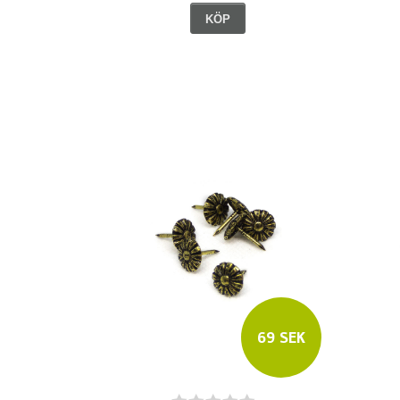
KÖP
69 SEK