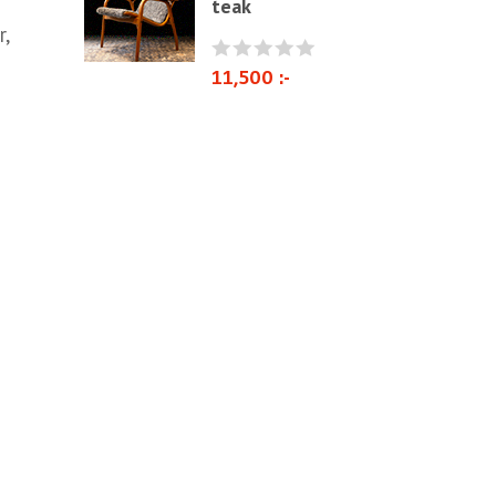
teak
r,
11,500 :-