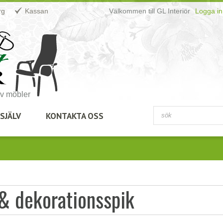
rg
Kassan
Välkommen till GL Interiör
Logga in
av möbler
SJÄLV
KONTAKTA OSS
 & dekorationsspik