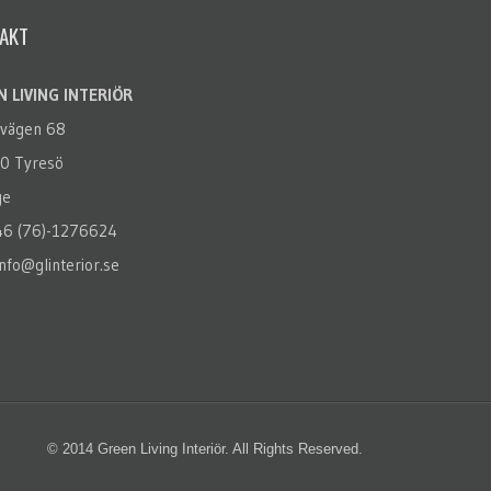
AKT
 LIVING INTERIÖR
rvägen 68
0 Tyresö
ge
+46 (76)-1276624
info@glinterior.se
© 2014 Green Living Interiör. All Rights Reserved.