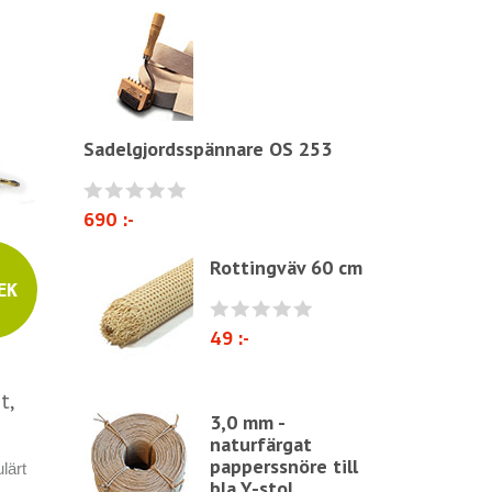
Polyeter & kallskum
Naturmaterial
Nosag, Trikåväv & kuddar
Linneväv
Sadelgjordsspännare OS 253
Sadelgjord
Elastrong
690 :-
Möbelsnöre & bisband
Rottingväv 60 cm
Papperssnöre
EK
Stolar & Fåtöljer
49 :-
Sittdynor i fårskinn
Övrigt
t,
3,0 mm -
Möbeltapetsering
naturfärgat
papperssnöre till
Övriga band o snören
lärt
bla Y-stol