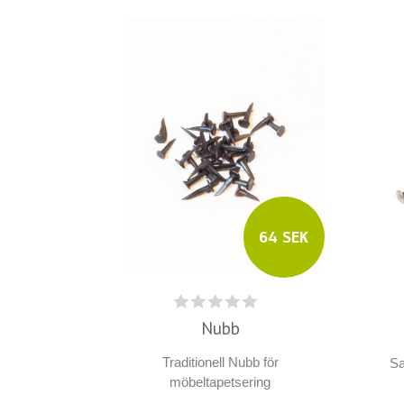
64 SEK
Nubb
Traditionell Nubb för
Sa
möbeltapetsering