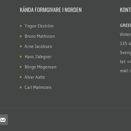
KÄNDA FORMGIVARE I NORDEN
KONT
GREEN
Yngve Ekström
Vinte
Bruno Mathsson
135 4
Arne Jacobsen
Sveri
Hans J.Wegner
tel: 
Börge Mogensen
mail: 
Alvar Aalto
Carl Malmsten