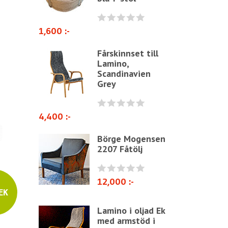
Nålar
Juteväv & domestik
1,600 :-
Vadd & fiber
Fårskinnset till
Nubb, sadelgjordsspik &
Lamino,
dekorationsspik
Scandinavien
Grey
Kuddsatser/plymåer
Rottingväv & Sjögräs
4,400 :-
Börge Mogensen
2207 Fåtölj
12,000 :-
EK
Lamino i oljad Ek
med armstöd i