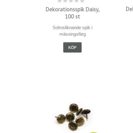
De
Dekorationsspik Daisy,
100 st
Solrosliknande spik i
mässingsfärg
KÖP