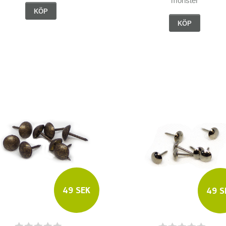
mönster
KÖP
KÖP
49 SEK
49 S