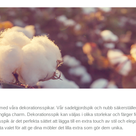
med våra dekorationsspikar. Vår sadelgjordspik och nubb säkerställer
ngliga charm. Dekorationsspik kan väljas i olika storlekar och färger fö
ik är det perfekta sättet att lägga till en extra touch av stil och elegan
a valet för att ge dina möbler det lilla extra som gör dem unika.