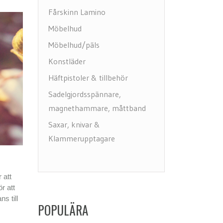
Fårskinn Lamino
Möbelhud
Möbelhud/päls
Konstläder
Häftpistoler & tillbehör
Sadelgjordsspännare,
magnethammare, måttband
Saxar, knivar &
Klammerupptagare
Rit, märka & göra hål
Golvskydd, ben&hjul
 att
Möbelvård
r att
s till
Underhåll läder & textil
POPULÄRA
Penslar