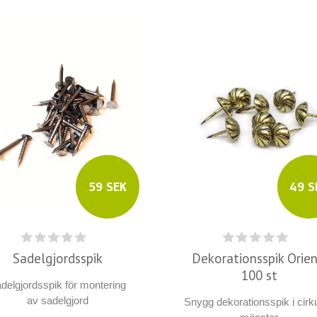
59 SEK
49 S
Sadelgjordsspik
Dekorationsspik Orien
100 st
delgjordsspik för montering
av sadelgjord
Snygg dekorationsspik i cirku