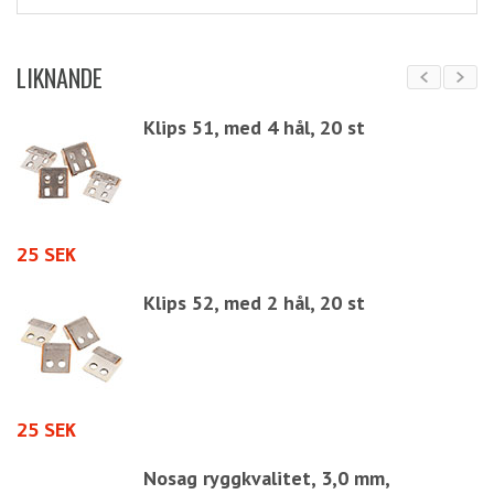
LIKNANDE
Klips 51, med 4 hål, 20 st
25 SEK
1
Klips 52, med 2 hål, 20 st
25 SEK
1
Nosag ryggkvalitet, 3,0 mm,